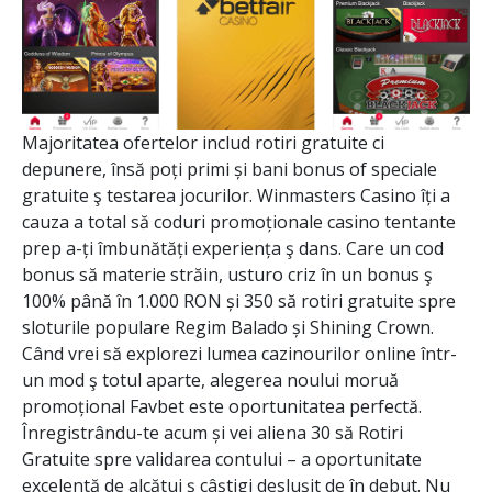
Majoritatea ofertelor includ rotiri gratuite ci
depunere, însă poți primi și bani bonus of speciale
gratuite ş testarea jocurilor. Winmasters Casino îți a
cauza a total să coduri promoționale casino tentante
prep a-ți îmbunătăți experiența ş dans. Care un cod
bonus să materie străin, usturo criz în un bonus ş
100% până în 1.000 RON și 350 să rotiri gratuite spre
sloturile populare Regim Balado și Shining Crown.
Când vrei să explorezi lumea cazinourilor online într-
un mod ş totul aparte, alegerea noului moruă
promoțional Favbet este oportunitatea perfectă.
Înregistrându-te acum și vei aliena 30 să Rotiri
Gratuite spre validarea contului – a oportunitate
excelentă de alcătui ş câștigi desluşit de în debut. Nu