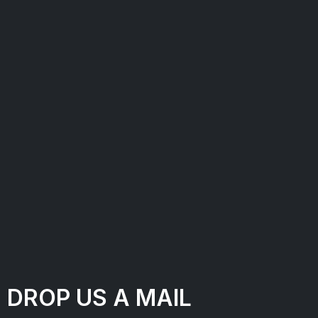
DROP US A MAIL