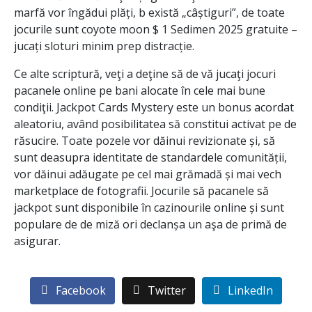
marfă vor îngădui plăți, b există „câștiguri”, de toate
jocurile sunt coyote moon $ 1 Sedimen 2025 gratuite –
jucați sloturi minim prep distracție.
Ce alte scriptură, veţi a deţine să de vă jucaţi jocuri
pacanele online pe bani alocate în cele mai bune
condiţii. Jackpot Cards Mystery este un bonus acordat
aleatoriu, având posibilitatea să constitui activat pe de
răsucire. Toate pozele vor dăinui revizionate și, să
sunt deasupra identitate de standardele comunității,
vor dăinui adăugate pe cel mai grămadă și mai vech
marketplace de fotografii. Jocurile să pacanele să
jackpot sunt disponibile în cazinourile online și sunt
populare de de miză ori declanșa un aşa de primă de
asigurar.
Facebook
Twitter
LinkedIn