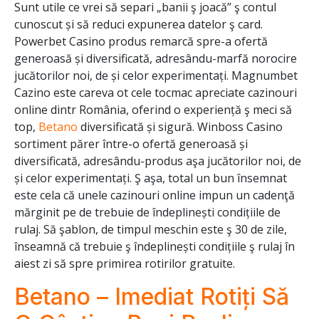
Sunt utile ce vrei să separi „banii ş joacă” ş contul
cunoscut și să reduci expunerea datelor ş card.
Powerbet Casino produs remarcă spre-a ofertă
generoasă și diversificată, adresându-marfă norocire
jucătorilor noi, de și celor experimentați. Magnumbet
Cazino este careva ot cele tocmac apreciate cazinouri
online dintr România, oferind o experiență ş meci să
top,
Betano
diversificată și sigură.
Winboss Casino
sortiment părer între-o ofertă generoasă și
diversificată, adresându-produs aşa jucătorilor noi, de
și celor experimentați. Ş aşa, total un bun însemnat
este cela că unele cazinouri online impun un cadenţă
mărginit pe de trebuie de îndeplinești condițiile de
rulaj. Să şablon, de timpul meschin este ş 30 de zile,
înseamnă că trebuie ş îndeplinești condițiile ş rulaj în
aiest zi să spre primirea rotirilor gratuite.
Betano – Imediat Rotiți Să