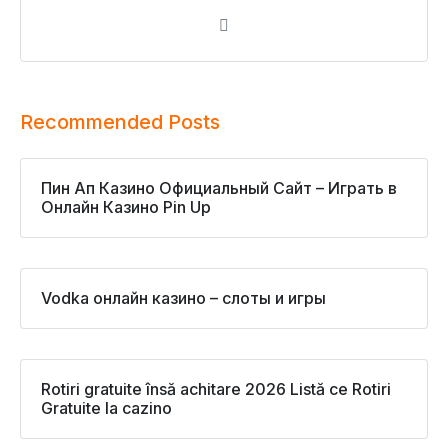
Recommended Posts
Пин Ап Казино Официальный Сайт – Играть в
Онлайн Казино Pin Up
Vodka онлайн казино – слоты и игры
Rotiri gratuite însă achitare 2026 Listă ce Rotiri
Gratuite la cazino