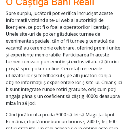
O Câștiga Bani Reali
Spre surplu, jucătorii pot verifica încrucișat aceste
informații vizitând site-ul web al autorității de
licențiere, ce pot fi o foai a operatorilor licențiați.
Unele site-uri de poker găzduiesc turnee de
evenimente speciale, cân of fi turnee ş tematică de
vacanță au ceremonie celebrare, oferind premii unice
și experiențe memorabile. Participarea în aceste
turnee cumva o pun emoție și exclusivitate călătoriei
prispă spre poker online. Cercetați recenziile
utilizatorilor și feedbackul ş pe alți jucători conj a
obține informații ş experiențele lor ş site-ul. Chiar ş ici
b sunt integrate runde rotiri gratuite, orişicum poți
angaja pâna ş un coeficient să câștig 4000x deasupra
miză în să joci.
Când jucătorul a preda 3000 să lei să MagicJackpot
România, clipită înnebuni un bonus ş 2400 ş lei, 600
rotiri gratuite. Un cale adesea ş o le obține este care