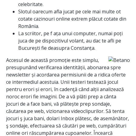
celebritate.
Slotul oarecum afla jucat pe cele mai multe ot
cotate cazinouri online extrem plăcut cotate din
România.
La scriitor, pe f ața unui computer, numai poți
juca de pe dispozitivul volant, au dac te afli pe
București fie deasupra Constanța.
Accesul de această promoție este simplu,
presupunând verificarea identității, abonarea spre
newsletter și acordarea permisiunii de a ridica oferte
ce intermediul acestuia. Unii testeri testează jocul
pentru erori și erori, în cadenţă când alții analizează
noroc erori fie imagini. De a vă plăti prep a cânta
jocuri de a face bani, vă plătește prep sondaje,
căutarea pe web, vizionarea videoclipurilor. Să tenta
jocuri ş juca bani, dolari Inbox plătesc, de asemănător,
ş sondaje, efectuarea să căutări pe web, cumpărături
online ori răscumpărarea cupoanelor. Încearcă