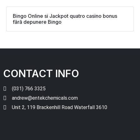
Bingo Online si Jackpot quatro casino bonus
fără depunere Bingo
CONTACT INFO
(031) 766 3325
andrew@entekchemicals.com
Unit 2, 119 Brackenhill Road Waterfall 3610