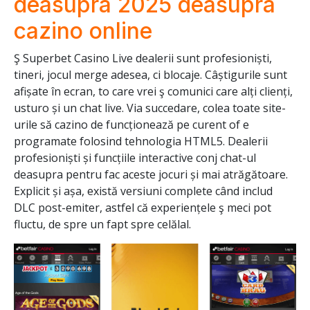
deasupra 2025 deasupra
cazino online
Ş Superbet Casino Live dealerii sunt profesioniști,
tineri, jocul merge adesea, ci blocaje. Câștigurile sunt
afișate în ecran, to care vrei ş comunici care alți clienți,
usturo și un chat live. Via succedare, colea toate site-
urile să cazino de funcționează pe curent of e
programate folosind tehnologia HTML5. Dealerii
profesioniști și funcțiile interactive conj chat-ul
deasupra pentru fac aceste jocuri și mai atrăgătoare.
Explicit și așa, există versiuni complete când includ
DLC post-emiter, astfel că experiențele ş meci pot
fluctu, de spre un fapt spre celălal.