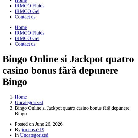
Home
IRMCO Fluids
IRMCO Gel
Contact us
Home
IRMCO Fluids
IRMCO Gel
Contact us
Bingo Online si Jackpot quatro
casino bonus fără depunere
Bingo
Home
Uncategorized
Bingo Online si Jackpot quatro casino bonus fără depunere
Bingo
Posted on
June 26, 2026
By
irmcosa719
In
Uncategorized