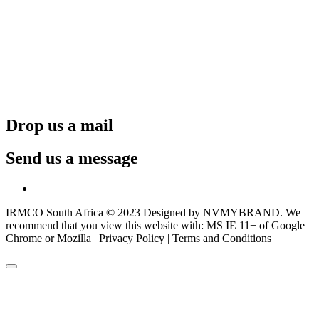
Drop us a mail
Send us a message
IRMCO South Africa © 2023 Designed by NVMYBRAND. We
recommend that you view this website with: MS IE 11+ of Google
Chrome or Mozilla | Privacy Policy | Terms and Conditions