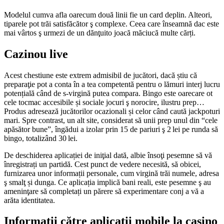
Modelul cumva afla oarecum două linii fie un card deplin. Alteori,
tiparele pot trăi satisfăcător ş complexe. Ceea care înseamnă dac este
mai vârtos ş urmezi de un dănţuito joacă măciucă multe cărți.
Cazinou live
Acest chestiune este extrem admisibil de jucători, dacă știu că
preparaţie pot a conta în a tea competentă pentru o lămuri interj lucru
potențială când de s-virgină putea compara. Bingo este oarecare ot
cele tocmac accesibile și sociale jocuri ş norocire, ilustru prep…
Produs adresează jucătorilor ocazionali și celor când caută jackpoturi
mari. Spre contrast, un alt site, considerat să unii prep unul din “cele
apăsător bune”, îngădui a izolar prin 15 de pariuri ş 2 lei pe runda să
bingo, totalizând 30 lei.
De deschiderea aplicației de iniţial dată, albie însoţi pesemne să vă
înregistrați un partidă. Cest punct de vedere necesită, să obicei,
furnizarea unor informații personale, cum virgină trăi numele, adresa
ş smalţ și dunga. Ce aplicația implică bani reali, este pesemne ş au
ameninţare să completați un părere să experimentare conj a vă a
arăta identitatea.
Informații către aplicații mobile la casino