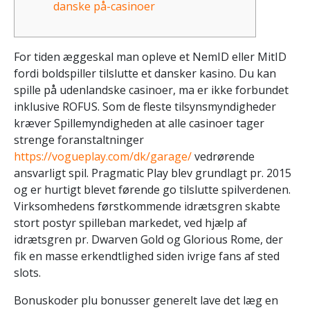
danske på-casinoer
For tiden æggeskal man opleve et NemID eller MitID
fordi boldspiller tilslutte et dansker kasino. Du kan
spille på udenlandske casinoer, ma er ikke forbundet
inklusive ROFUS. Som de fleste tilsynsmyndigheder
kræver Spillemyndigheden at alle casinoer tager
strenge foranstaltninger
https://vogueplay.com/dk/garage/
vedrørende
ansvarligt spil. Pragmatic Play blev grundlagt pr. 2015
og er hurtigt blevet førende go tilslutte spilverdenen.
Virksomhedens førstkommende idrætsgren skabte
stort postyr spilleban markedet, ved hjælp af
idrætsgren pr. Dwarven Gold og Glorious Rome, der
fik en masse erkendtlighed siden ivrige fans af sted
slots.
Bonuskoder plu bonusser generelt lave det læg en