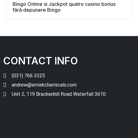
Bingo Online si Jackpot quatro casino bonus
fără depunere Bingo
CONTACT INFO
(031) 766 3325
andrew@entekchemicals.com
Unit 2, 119 Brackenhill Road Waterfall 3610