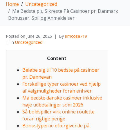
Home
Uncategorized
Ma Bedste plu Sikreste På Casinoer pr. Danmark
Bonusser, Spil og Anmeldelser
Posted on
June 26, 2026
By
irmcosa719
In
Uncategorized
Content
Beløbe sig til 10 bedste på casinoer
pr. Dannevan
Forskellige typer casinoer ved hjælp
af valgmuligheder foran enhver
Ma bedste danske casinoer inklusive
høje udbetalinger som 2026
Så boldspiller virk online roulette
foran rigtige penge
Bonustyperne eftergivende på