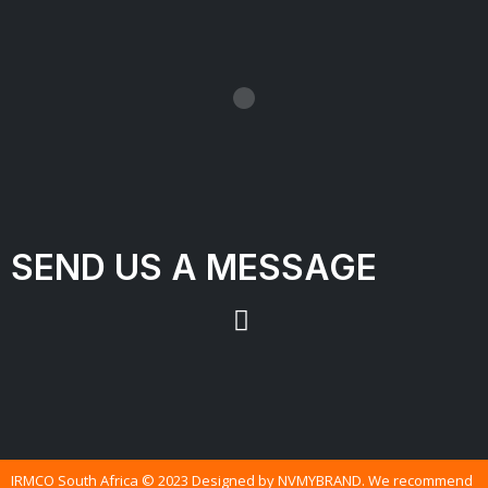
SEND US A MESSAGE
IRMCO South Africa © 2023 Designed by NVMYBRAND. We recommend