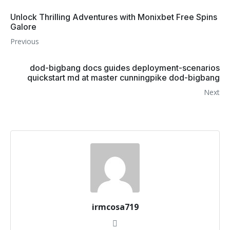
Unlock Thrilling Adventures with Monixbet Free Spins
Galore
Previous
dod-bigbang docs guides deployment-scenarios
quickstart md at master cunningpike dod-bigbang
Next
irmcosa719