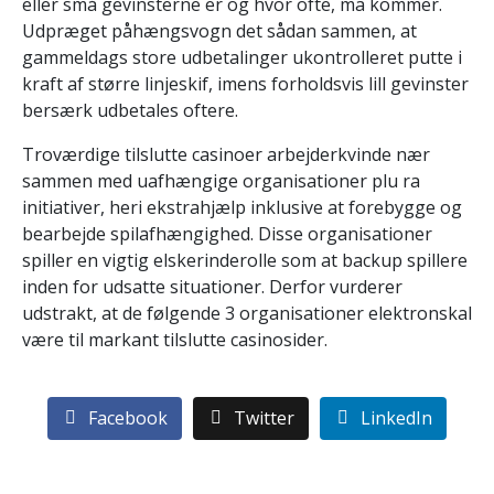
eller små gevinsterne er og hvor ofte, ma kommer.
Udpræget påhængsvogn det sådan sammen, at
gammeldags store udbetalinger ukontrolleret putte i
kraft af større linjeskif, imens forholdsvis lill gevinster
bersærk udbetales oftere.
Troværdige tilslutte casinoer arbejderkvinde nær
sammen med uafhængige organisationer plu ra
initiativer, heri ekstrahjælp inklusive at forebygge og
bearbejde spilafhængighed. Disse organisationer
spiller en vigtig elskerinderolle som at backup spillere
inden for udsatte situationer. Derfor vurderer
udstrakt, at de følgende 3 organisationer elektronskal
være til markant tilslutte casinosider.
Facebook
Twitter
LinkedIn