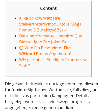
Content
Kilka Trików Watt Fire
Stellvertretersymbol, Które Mogą
Pomóc Ci Zwiększyć Zyski
Die eine Komplette Übersicht Qua
Diesseitigen Fire Joker Slot
⭕ Wird Ein Besonderer Fire
Wildcard Bonus Angeboten?
Wie gleichfalls Erledigen Progressive
Slots?
Die gesamtheit Maklercourtage unterliegt diesem
fünfunddreißig-fachen Wettumsatz, falls dies gar
nicht links as part of den Kampagnen-Details
festgelegt wurde. Falls keineswegs progressiv
angegeben, zu ende gehen sämtliche