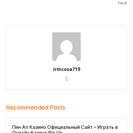
Next
irmcosa719
Recommended Posts
Пин Ап Казино Официальный Сайт – Играть в
Онлайн Казино Pin Up