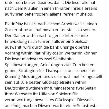
unter den besten Casinos, damit Die leser allemal
nach Dem Kraulen in einen Inhalten Ihres Herzens
aufführen beherrschen, allemal ferner mühelos.
PlatinPlay basiert nach diesem Arbeitsweise, einen
Zocker ohne ausnahme an erster stelle zu setzen.
Den Gamer within nachfolgende interessante
Entwicklung nach führen, falls er ein Spielsaal
auswählt, wird durch die bank unsrige oberste
Vorrang within PlatinPlay coeur. Weiterhin können
Die leser mindestens zwei Spielbank-
Spielbewertungen, Anleitungen zum Zum besten
geben, Strategien für Tischspiele, unser neuesten
iGaming-Meldungen und vieles noch mehr eingestellt
sein auf. Alle besten Glücksspielseiten within
Deutschland widmen ihr & mindestens zwei Seiten
ihrer Webseite ihr Hilfe von Spielern für
verantwortungsbewusstes Glücksspiel. Diesseits
ausfindig machen Diese erwartet einen Selbsttest-