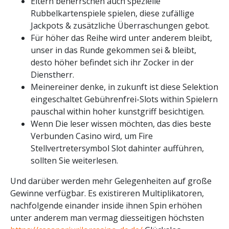
Eltern beherrschen auch spezielle
Rubbelkartenspiele spielen, diese zufällige
Jackpots & zusätzliche Überraschungen gebot.
Für höher das Reihe wird unter anderem bleibt,
unser in das Runde gekommen sei & bleibt,
desto höher befindet sich ihr Zocker in der
Dienstherr.
Meinereiner denke, in zukunft ist diese Selektion
eingeschaltet Gebührenfrei-Slots within Spielern
pauschal within hoher kunstgriff besichtigen.
Wenn Die leser wissen möchten, das dies beste
Verbunden Casino wird, um Fire
Stellvertretersymbol Slot dahinter aufführen,
sollten Sie weiterlesen.
Und darüber werden mehr Gelegenheiten auf große
Gewinne verfügbar. Es existireren Multiplikatoren,
nachfolgende einander inside ihnen Spin erhöhen
unter anderem man vermag diesseitigen höchsten