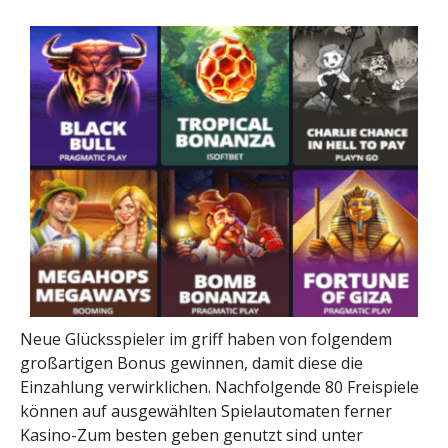
Neue Glücksspieler im griff haben von folgendem
großartigen Bonus gewinnen, damit diese die
Einzahlung verwirklichen. Nachfolgende 80 Freispiele
können auf ausgewählten Spielautomaten ferner
Kasino-Zum besten geben genutzt sind unter