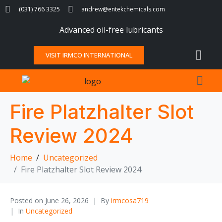
(031) 766 3325
andrew@entekchemicals.com
Advanced oil-free lubricants
VISIT IRMCO INTERNATIONAL
Fire Platzhalter Slot
Review 2024
Home
Uncategorized
Fire Platzhalter Slot Review 2024
Posted on
June 26, 2026
By
irmcosa719
In
Uncategorized