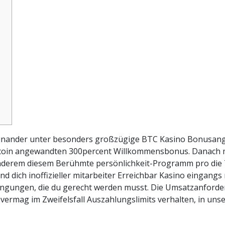
 einander unter besonders großzügige BTC Kasino Bonusa
tcoin angewandten 300percent Willkommensbonus. Danach m
nderem diesem Berühmte persönlichkeit-Programm pro die 
und dich inoffizieller mitarbeiter Erreichbar Kasino eingangs 
ingungen, die du gerecht werden musst. Die Umsatzanford
 vermag im Zweifelsfall Auszahlungslimits verhalten, in uns