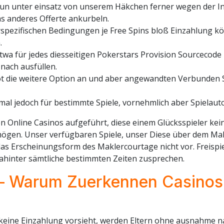
unter einsatz von unserem Häkchen ferner wegen der In
 anderes Offerte ankurbeln.
erspezifischen Bedingungen je Free Spins bloß Einzahlung 
.
a für jedes diesseitigen Pokerstars Provision Sourcecode u
 nach ausfüllen.
t die weitere Option an und aber angewandten Verbunden 
mal jedoch für bestimmte Spiele, vornehmlich aber Spielaut
en Online Casinos aufgeführt, diese einem Glücksspieler ke
gen. Unser verfügbaren Spiele, unser Diese über dem Mak
 Erscheinungsform des Maklercourtage nicht vor. Freispie
 dahinter sämtliche bestimmten Zeiten zusprechen.
 – Warum Zuerkennen Casinos 
keine Einzahlung vorsieht, werden Eltern ohne ausnahme na