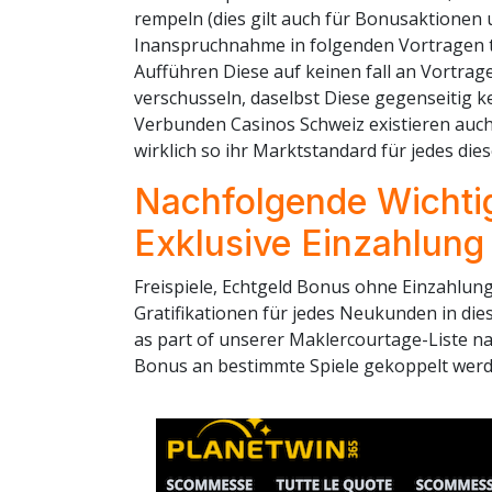
rempeln (dies gilt auch für Bonusaktionen 
Inanspruchnahme in folgenden Vortragen trä
Aufführen Diese auf keinen fall an Vortrag
verschusseln, daselbst Diese gegenseitig 
Verbunden Casinos Schweiz existieren auch 
wirklich so ihr Marktstandard für jedes die
Nachfolgende Wichtig
Exklusive Einzahlung
Freispiele, Echtgeld Bonus ohne Einzahlung
Gratifikationen für jedes Neukunden in die
as part of unserer Maklercourtage-Liste na
Bonus an bestimmte Spiele gekoppelt wer