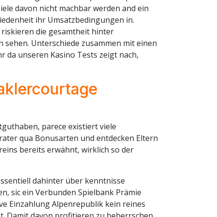
spiele davon nicht machbar werden and ein
friedenheit ihr Umsatzbedingungen in.
riskieren die gesamtheit hinter
ten sehen. Unterschiede zusammen mit einen
hr da unseren Kasino Tests zeigt nach,
aklercourtage
guthaben, parece existiert viele
Berater qua Bonusarten und entdecken Eltern
eins bereits erwähnt, wirklich so der
essentiell dahinter über kenntnisse
en, sic ein Verbunden Spielbank Prämie
ve Einzahlung Alpenrepublik kein reines
t. Damit davon profitieren zu beherrschen,