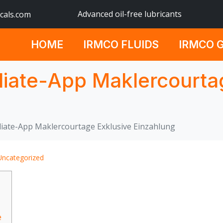
Advanced oil-free lubricants
cals.com
HOME
IRMCO FLUIDS
IRMCO 
iliate-App Maklercourta
iliate-App Maklercourtage Exklusive Einzahlung
Uncategorized
e