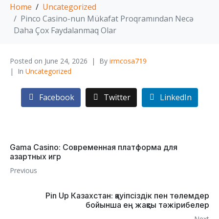
Home
Uncategorized
Pinco Casino-nun Mükafat Proqramından Necə
Daha Çox Faydalanmaq Olar
Posted on
June 24, 2026
By
irmcosa719
In
Uncategorized
Facebook
Twitter
LinkedIn
Gama Casino: Современная платформа для
азартных игр
Previous
Pin Up Казахстан: қауіпсіздік пен төлемдер
бойынша ең жақсы тәжірибелер
Next