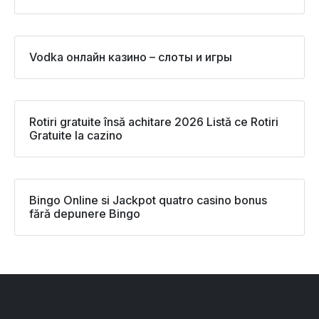
Vodka онлайн казино – слоты и игры
Rotiri gratuite însă achitare 2026 Listă ce Rotiri
Gratuite la cazino
Bingo Online si Jackpot quatro casino bonus
fără depunere Bingo