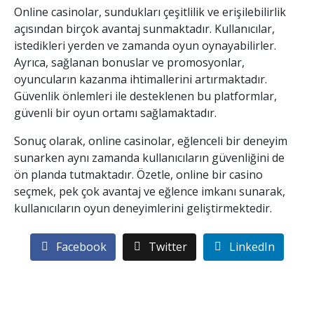
Online casinolar, sundukları çeşitlilik ve erişilebilirlik
açısından birçok avantaj sunmaktadır. Kullanıcılar,
istedikleri yerden ve zamanda oyun oynayabilirler.
Ayrıca, sağlanan bonuslar ve promosyonlar,
oyuncuların kazanma ihtimallerini artırmaktadır.
Güvenlik önlemleri ile desteklenen bu platformlar,
güvenli bir oyun ortamı sağlamaktadır.
Sonuç olarak, online casinolar, eğlenceli bir deneyim
sunarken aynı zamanda kullanıcıların güvenliğini de
ön planda tutmaktadır. Özetle, online bir casino
seçmek, pek çok avantaj ve eğlence imkanı sunarak,
kullanıcıların oyun deneyimlerini geliştirmektedir.
Facebook
Twitter
LinkedIn