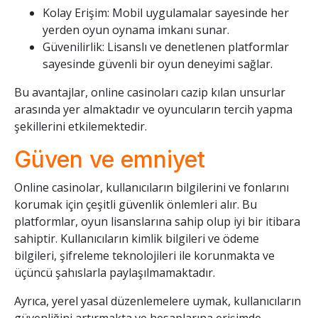
Kolay Erişim: Mobil uygulamalar sayesinde her
yerden oyun oynama imkanı sunar.
Güvenilirlik: Lisanslı ve denetlenen platformlar
sayesinde güvenli bir oyun deneyimi sağlar.
Bu avantajlar, online casinoları cazip kılan unsurlar
arasında yer almaktadır ve oyuncuların tercih yapma
şekillerini etkilemektedir.
Güven ve emniyet
Online casinolar, kullanıcıların bilgilerini ve fonlarını
korumak için çeşitli güvenlik önlemleri alır. Bu
platformlar, oyun lisanslarına sahip olup iyi bir itibara
sahiptir. Kullanıcıların kimlik bilgileri ve ödeme
bilgileri, şifreleme teknolojileri ile korunmakta ve
üçüncü şahıslarla paylaşılmamaktadır.
Ayrıca, yerel yasal düzenlemelere uymak, kullanıcıların
güvenliğini artırmakta ve hesaplarına erişimde