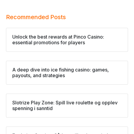
Recommended Posts
Unlock the best rewards at Pinco Casino:
essential promotions for players
A deep dive into ice fishing casino: games,
payouts, and strategies
Slotrize Play Zone: Spill live roulette og opplev
spenning i sanntid