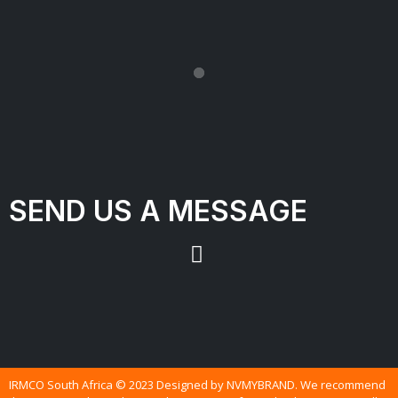
SEND US A MESSAGE
IRMCO South Africa © 2023 Designed by NVMYBRAND. We recommend