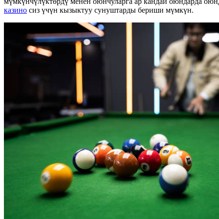
мүмкүнчүлүктөрдү менен оюнчуларга ар кандай оюндарда оюнд
казино
сиз үчүн кызыктуу сунуштарды бериши мүмкүн.