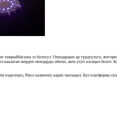
 оюн тажрыйбасына ээ болосуз. Оюндардын ар түрдүүлүгү, жогор
 каалаган жерден оюндарды ойноп, акча утуп алсаңыз болот. Б
а издесеңиз, Pinco казинону карап чыгыңыз. Бул платформа си