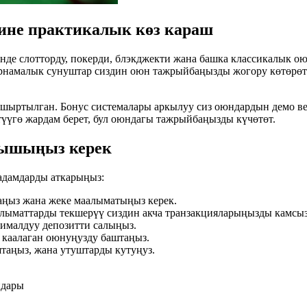
сине практикалык көз караш
нде слотторду, покерди, блэкджекти жана башка классикалык о
жарнамалык сунуштар сиздин оюн тажрыйбаңызды жогору көтөрөт
шыртылган. Бонус системалары аркылуу сиз оюндардын демо ве
түүгө жардам берет, бул оюндагы тажрыйбаңызды күчөтөт.
рышыңыз керек
адамдарды аткарыңыз:
таңыз жана жеке маалыматыңыз керек.
лыматтарды текшерүү сиздин акча транзакцияларыңызды камсыз
ималдуу депозитти салыңыз.
 каалаган оюнуңузду баштаңыз.
аңыз, жана утуштарды кутуңуз.
ндары