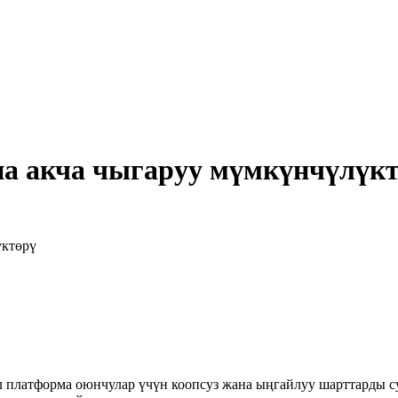
ана акча чыгаруу мүмкүнчүлүк
үктөрү
л платформа оюнчулар үчүн коопсуз жана ыңгайлуу шарттарды 