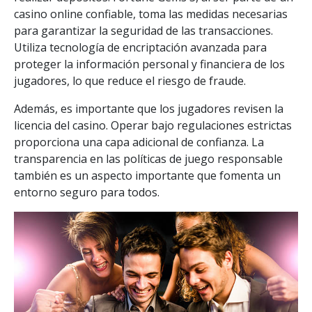
casino online confiable, toma las medidas necesarias
para garantizar la seguridad de las transacciones.
Utiliza tecnología de encriptación avanzada para
proteger la información personal y financiera de los
jugadores, lo que reduce el riesgo de fraude.
Además, es importante que los jugadores revisen la
licencia del casino. Operar bajo regulaciones estrictas
proporciona una capa adicional de confianza. La
transparencia en las políticas de juego responsable
también es un aspecto importante que fomenta un
entorno seguro para todos.