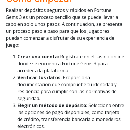
Realizar depósitos seguros y rápidos en Fortune
Gems 3 es un proceso sencillo que se puede llevar a
cabo en solo unos pasos. A continuación, se presenta
un proceso paso a paso para que los jugadores
puedan comenzar a disfrutar de su experiencia de
juego:
Crear una cuenta:
Regístrate en el casino online
donde se encuentra Fortune Gems 3 para
acceder a la plataforma.
Verificar tus datos:
Proporciona
documentación que compruebe tu identidad y
residencia para cumplir con las normativas de
seguridad.
Elegir un método de depósito:
Selecciona entre
las opciones de pago disponibles, como tarjeta
de crédito, transferencia bancaria o monederos
electrónicos.