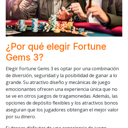
¿Por qué elegir Fortune
Gems 3?
Elegir Fortune Gems 3 es optar por una combinación
de diversión, seguridad y la posibilidad de ganar a lo
grande. Su atractivo diseño y mecánicas de juego
emocionantes ofrecen una experiencia única que no
se ve en otros juegos de tragamonedas. Además, las
opciones de depósito flexibles y los atractivos bonos
aseguran que los jugadores obtengan el mejor valor
por su dinero.
Si deseas disfrutar de una experiencia de juego