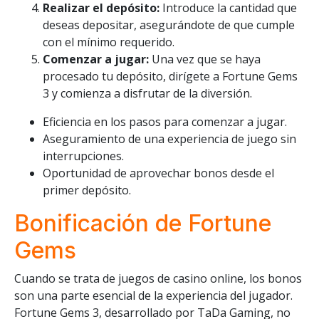
Realizar el depósito:
Introduce la cantidad que
deseas depositar, asegurándote de que cumple
con el mínimo requerido.
Comenzar a jugar:
Una vez que se haya
procesado tu depósito, dirígete a Fortune Gems
3 y comienza a disfrutar de la diversión.
Eficiencia en los pasos para comenzar a jugar.
Aseguramiento de una experiencia de juego sin
interrupciones.
Oportunidad de aprovechar bonos desde el
primer depósito.
Bonificación de Fortune
Gems
Cuando se trata de juegos de casino online, los bonos
son una parte esencial de la experiencia del jugador.
Fortune Gems 3, desarrollado por TaDa Gaming, no