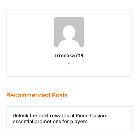
irmcosa719
Recommended Posts
Unlock the best rewards at Pinco Casino:
essential promotions for players