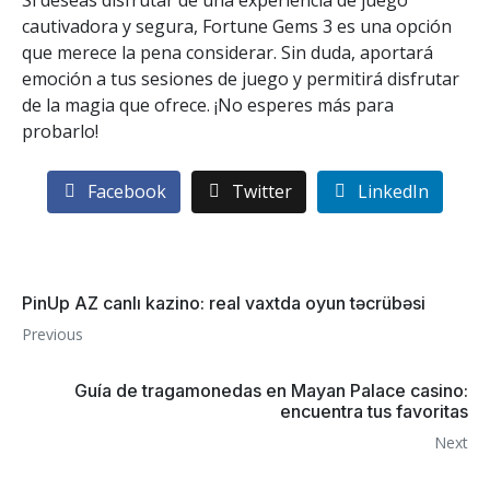
cautivadora y segura, Fortune Gems 3 es una opción
que merece la pena considerar. Sin duda, aportará
emoción a tus sesiones de juego y permitirá disfrutar
de la magia que ofrece. ¡No esperes más para
probarlo!
Facebook
Twitter
LinkedIn
PinUp AZ canlı kazino: real vaxtda oyun təcrübəsi
Previous
Guía de tragamonedas en Mayan Palace casino:
encuentra tus favoritas
Next