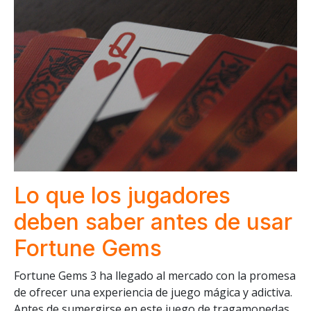
Lo que los jugadores
deben saber antes de usar
Fortune Gems
Fortune Gems 3 ha llegado al mercado con la promesa
de ofrecer una experiencia de juego mágica y adictiva.
Antes de sumergirse en este juego de tragamonedas,