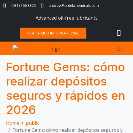
(031) 766 3325
andrew@entekchemicals.com
Advanced oil-free lubricants
VISIT IRMCO INTERNATIONAL
Fortune Gems: cómo
realizar depósitos
seguros y rápidos en
2026
Home
public
Fortune Gems: cómo realizar depósitos seguros y